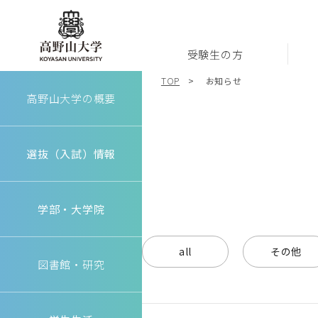
受験生の方
高野山大学
TOP
お知らせ
高野山大学の概要
選抜（入試）情報
学部・大学院
all
その他
図書館・研究