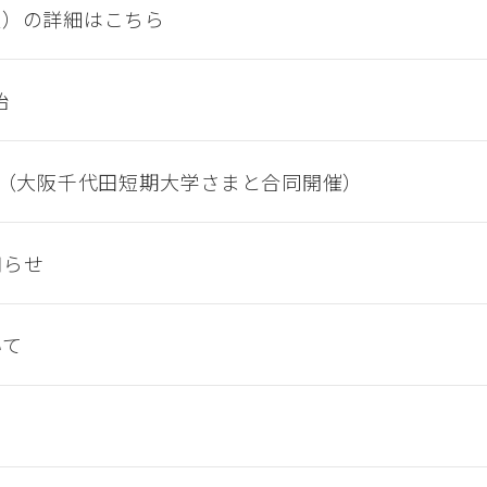
型）の詳細はこちら
始
子（大阪千代田短期大学さまと合同開催）
知らせ
いて