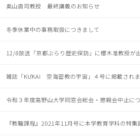
奥山直司教授 最終講義のお知らせ
冬季休業中の事務取扱につきまして
12/8放送「京都ぶらり歴史探訪」に櫻木准教授が
雑誌「KŪKAI 空海密教の宇宙」４号に掲載され
令和３年度高野山大学同窓会総会・懇親会中止に
『教職課程』2021年11月号に本学教育学科の特