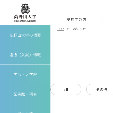
受験生の方
高野山大学
TOP
お知らせ
高野山大学の概要
選抜（入試）情報
学部・大学院
all
その他
図書館・研究