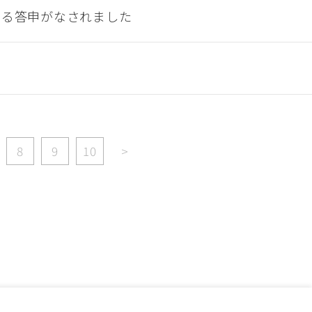
する答申がなされました
8
9
10
>