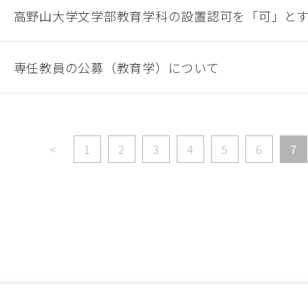
高野山大学文学部教育学科の設置認可を「可」と
専任教員の公募（教育学）について
<
1
2
3
4
5
6
7