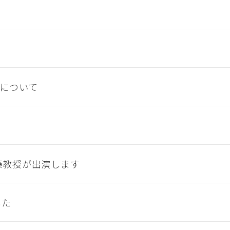
催について
藤教授が出演します
した