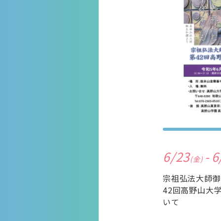
6/23
-
6
(金)
宗祖弘法大師御
42回高野山大
いて