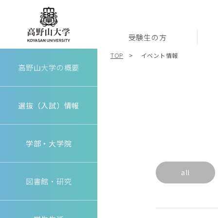
受験生の方
高野山大学
TOP
イベント情報
高野山大学の概要
選抜（入試）情報
学部・大学院
all
図書館・研究