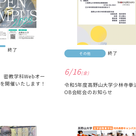
終了
終了
その他
6/16
(金)
） 密教学科Webオー
を開催いたします！
令和5年度高野山大学少林寺拳
OB会総会のお知らせ