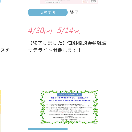
終了
入試関係
4/30
-
5/14
(日)
(日)
【終了しました】個別相談会＠難波
パスを
サテライト開催します！