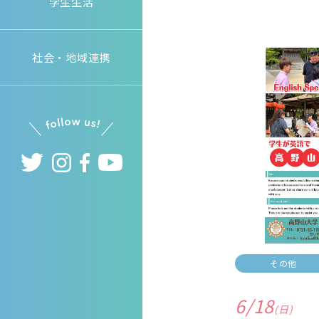
学生生活
社会・地域連携
その他
6/18
(日)