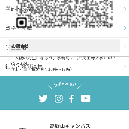
学部・大学院
資格・就職
お問合せ
学生生活
「大阪の先生になろう」事務局：（四天王寺大学）072-
956-3345
社会・地域連携
（土・日・祝を除く10時～17時）
高野山キャンパス