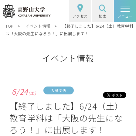
アクセス
検索
高野山大学
メニュー
TOP
イベント情報
【終了しました】6/24（土）教育学科
高野山大学の概要
は「大阪の先生になろう！」に出展します！
選抜（入試）情報
イベント情報
学部・大学院
図書館・研究
6/24
入試関係
(土)
学生生活
【終了しました】6/24（土）
教育学科は「大阪の先生にな
社会・地域連携
ろう！」に出展します！
受験生の方
在学生の方