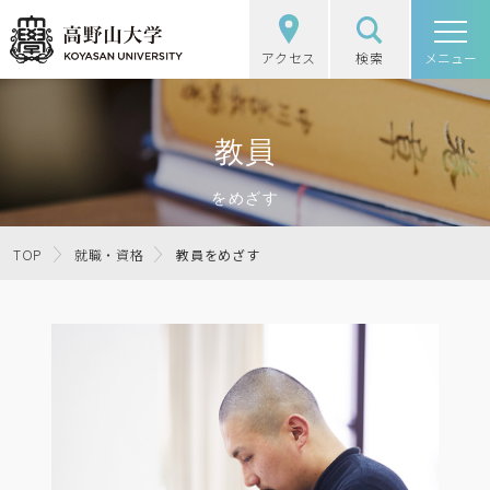
アクセス
検索
高野山大学
メニュー
高野山大学の概要
教員
選抜（入試）情報
をめざす
学部・大学院
TOP
就職・資格
教員をめざす
図書館・研究
学生生活
社会・地域連携
受験生の方
在学生の方