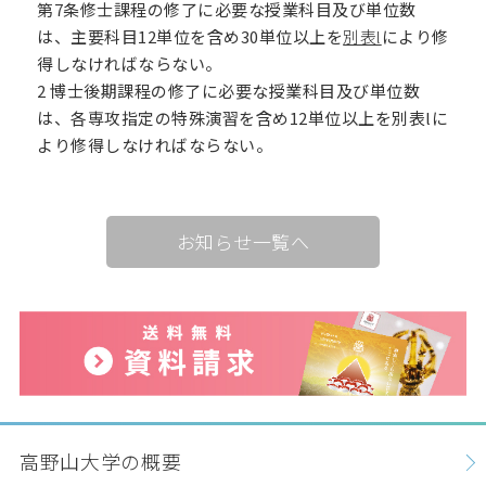
第7条修士課程の修了に必要な授業科目及び単位数
は、主要科目12単位を含め30単位以上を
別表l
により修
卒業生の方
保護者の方
得しなければならない。
2 博士後期課程の修了に必要な授業科目及び単位数
企業・一般の方
WebClass
は、各専攻指定の特殊演習を含め12単位以上を別表lに
より修得しなければならない。
資料請求
WEBパンフレット
お知らせ一覧へ
ご支援をお考えの方へ
Language
高野山大学の概要