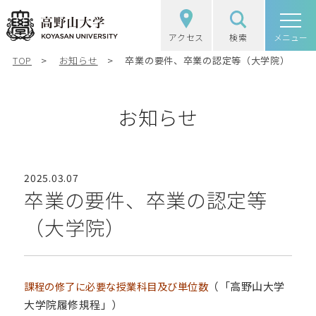
アクセス
検索
高野山大学
メニュー
TOP
お知らせ
卒業の要件、卒業の認定等（大学院）
高野山大学の概要
選抜（入試）情報
お知らせ
学部・大学院
2025.03.07
図書館・研究
卒業の要件、卒業の認定等
（大学院）
学生生活
社会・地域連携
課程の修了に必要な授業科目及び単位数
（「高野山大学
大学院履修規程」）
受験生の方
在学生の方