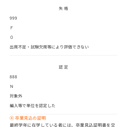
失 格
999
Ｆ
０
出席不足・試験欠席等により評価できない
認 定
888
Ｎ
対象外
編入等で単位を認定した
④ 卒業見込の証明
最終学年に在学している者には、卒業見込証明書を交