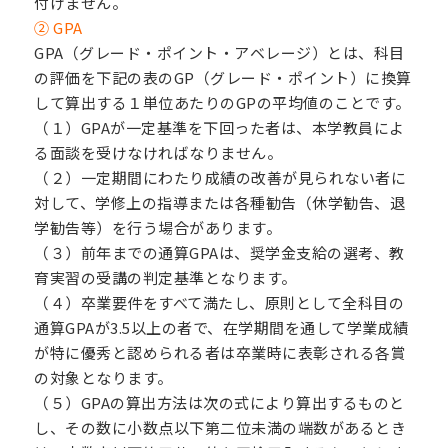
付けません。
② GPA
GPA（グレード・ポイント・アベレージ）とは、科目
の評価を下記の表のGP（グレード・ポイント）に換算
して算出する１単位あたりのGPの平均値のことです。
（１）GPAが一定基準を下回った者は、本学教員によ
る面談を受けなければなりません。
（２）一定期間にわたり成績の改善が見られない者に
対して、学修上の指導または各種勧告（休学勧告、退
学勧告等）を行う場合があります。
（３）前年までの通算GPAは、奨学金支給の選考、教
育実習の受講の判定基準となります。
（４）卒業要件をすべて満たし、原則として全科目の
通算GPAが3.5以上の者で、在学期間を通して学業成績
が特に優秀と認められる者は卒業時に表彰される各賞
の対象となります。
（５）GPAの算出方法は次の式により算出するものと
し、その数に小数点以下第二位未満の端数があるとき