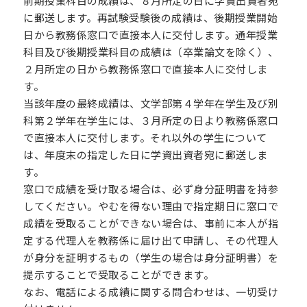
前期授業科目の成績は、８月所定の日に学資出資者宛
に郵送します。再試験受験後の成績は、後期授業開始
卒業生の方
保護者の方
日から教務係窓口で直接本人に交付します。通年授業
科目及び後期授業科目の成績は（卒業論文を除く）、
企業・一般の方
WebClass
２月所定の日から教務係窓口で直接本人に交付しま
す。
当該年度の最終成績は、文学部第４学年在学生及び別
科第２学年在学生には、３月所定の日より教務係窓口
で直接本人に交付します。それ以外の学生について
資料請求
WEBパンフレット
は、年度末の指定した日に学資出資者宛に郵送しま
す。
窓口で成績を受け取る場合は、必ず身分証明書を持参
してください。やむを得ない理由で指定期日に窓口で
成績を受取ることができない場合は、事前に本人が指
定する代理人を教務係に届け出て申請し、その代理人
ご支援をお考えの方へ
Language
が身分を証明するもの（学生の場合は身分証明書）を
提示することで受取ることができます。
なお、電話による成績に関する問合わせは、一切受け