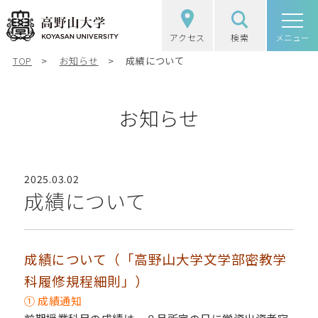
アクセス
検索
高野山大学
メニュー
TOP
お知らせ
成績について
高野山大学の概要
選抜（入試）情報
お知らせ
学部・大学院
2025.03.02
図書館・研究
成績について
学生生活
成績について（「高野山大学文学部密教学
社会・地域連携
科履修規程細則」）
① 成績通知
受験生の方
在学生の方