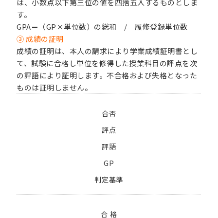
は、小数点以下第三位の値を四捨五入するものとしま
す。
GPA＝（GP×単位数）の総和 / 履修登録単位数
③ 成績の証明
成績の証明は、本人の請求により学業成績証明書とし
て、試験に合格し単位を修得した授業科目の評点を次
の評語により証明します。不合格および失格となった
ものは証明しません。
合否
評点
評語
GP
判定基準
合 格