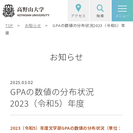
アクセス
検索
高野山大学
メニュー
TOP
お知らせ
GPAの数値の分布状況2023（令和5）年
高野山大学の概要
度
選抜（入試）情報
お知らせ
学部・大学院
図書館・研究
2025.03.02
GPAの数値の分布状況
学生生活
2023（令和5）年度
社会・地域連携
2023（令和5）年度文学部GPAの数値の分布状況（単位：
受験生の方
在学生の方