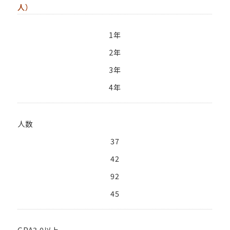
人）
卒業生の方
保護者の方
1年
企業・一般の方
WebClass
2年
3年
4年
資料請求
WEBパンフレット
人数
37
42
92
ご支援をお考えの方へ
Language
45
GPA3.0以上