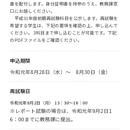
書を配付します。身分証明書を持参のうえ、教務課窓
口にお越しください。
卒業生の方
保護者の方
平成31年度前期再試験科目を公示します。再試験を
希望する学生は、下記の要項を確認の上、申し込んで
企業・一般の方
WebClass
ください。 3科目まで申し込むことが可能です。下記
のPDFファイルをご確認ください。
資料請求
WEBパンフレット
申込期間
令和元年8月28日（水）～ 8月30日（金）
再試験日
令和元年9月2日（月） 13：30～16：00
ご支援をお考えの方へ
Language
※レポート試験の場合は、令和元年9月2日1
6：00までに教務課に提出。