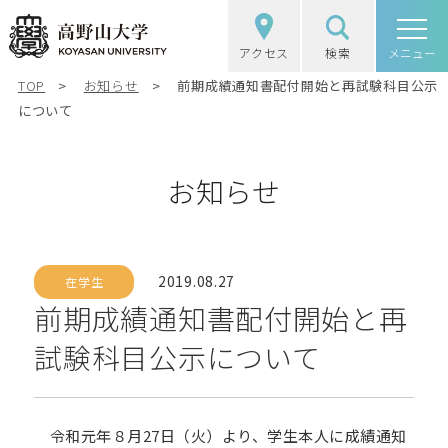
アクセス
検索
高野山大学
メニュー
TOP
お知らせ
前期成績通知書配付開始と再試験科目公示
高野山大学の概要
について
選抜（入試）情報
お知らせ
学部・大学院
図書館・研究
2019.08.27
在学生
前期成績通知書配付開始と再
学生生活
試験科目公示について
社会・地域連携
令和元年８月27日（火）より、学生本人に成績通知
受験生の方
在学生の方