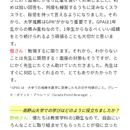
めは拙い回答も、何度も練習するうちに淀みなくスラ
スラと、自信を持って言えるようになりました。それ
から、大学推薦はGPA
*
がかなり重要です。GPAは1年
生からの積み重ねなので、1年生からなるべくいい成績
をとり続けられるよう頑張ることも大切だと思いま
す。
佃さん：
勉強するに限ります。それから、わからない
ことは先生に質問する！面接の対策もそうですが、と
にかく先生にたくさん助けていただきました。先生は
すぐに対応してくれるので、とてもありがたかったで
す。
*GPAとは…大学での成績を数字に変換したものの平均値のこと。グレー
ド・ポイント・アベレージ（Grade Point Average）。
───高野山大学での学びはどのように役立ちましたか？
野崎さん：
僕たちは教育学科の1期生なので、自由にい
ろんなことに取り組ませてもらったことが役に立った