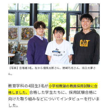
卒業生の方
保護者の方
企業・一般の方
WebClass
資料請求
WEBパンフレット
【写真】合格者3名。左から佃慎太郎さん、野崎巧光さん、北口大夢さ
ん。
教育学科の4回生3名が
小学校教諭の教員採用試験に合
ご支援をお考えの方へ
Language
合格した学生たちに、採用試験合格に
格しました。
向けた取り組みなどについてインタビューを行いま
した。