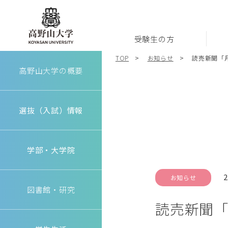
受験生の方
高野山大学
TOP
お知らせ
読売新聞「
高野山大学の概要
選抜（入試）情報
学部・大学院
2
お知らせ
図書館・研究
読売新聞