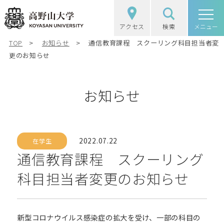
アクセス
検索
高野山大学
メニュー
TOP
お知らせ
通信教育課程 スクーリング科目担当者変
高野山大学の概要
更のお知らせ
選抜（入試）情報
お知らせ
学部・大学院
図書館・研究
2022.07.22
在学生
通信教育課程 スクーリング
学生生活
科目担当者変更のお知らせ
社会・地域連携
新型コロナウイルス感染症の拡大を受け、一部の科目の
受験生の方
在学生の方