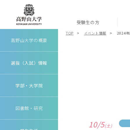
受験生の方
高野山大学
TOP
イベント情報
202
高野山大学の概要
選抜（入試）情報
学部・大学院
図書館・研究
10/5
(土)