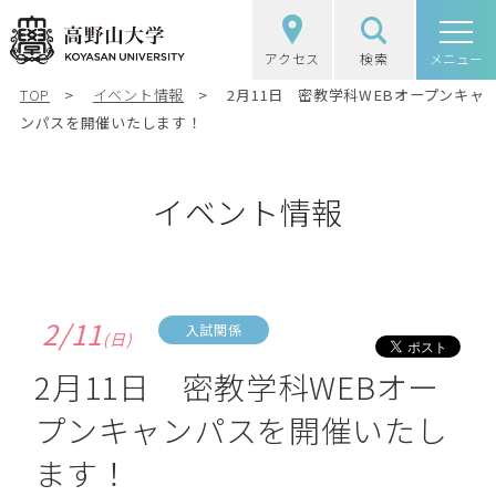
アクセス
検索
高野山大学
メニュー
TOP
イベント情報
2月11日 密教学科WEBオープンキャ
高野山大学の概要
ンパスを開催いたします！
選抜（入試）情報
イベント情報
学部・大学院
図書館・研究
2/11
入試関係
(日)
学生生活
2月11日 密教学科WEBオー
プンキャンパスを開催いたし
社会・地域連携
ます！
受験生の方
在学生の方