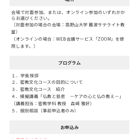
会場で対面参加、または、オンライン参加のいずれかか
らお選びください。
（対面参加の場合の会場：高野山大学 難波サテライト教
室）
（オンラインの場合：WEB会議サービス「ZOOM」を使
用します。）
プログラム
１．学長挨拶
２．密教文化コースの目的について
３．密教文化コース 紹介
４．模擬講義「仏教と慈悲 －ケアの心と仏の教え－」
（講義担当：密教学科 教授 森崎 雅好）
５．個別相談（事前申込者のみ）
お申込み