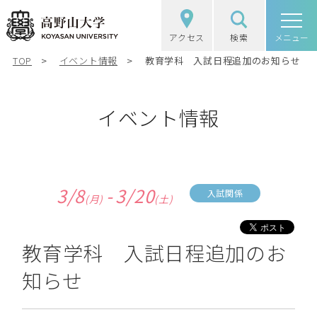
アクセス
検索
高野山大学
メニュー
TOP
イベント情報
教育学科 入試日程追加のお知らせ
高野山大学の概要
選抜（入試）情報
イベント情報
学部・大学院
図書館・研究
3/8
-
3/20
入試関係
(月)
(土)
学生生活
教育学科 入試日程追加のお
社会・地域連携
知らせ
受験生の方
在学生の方