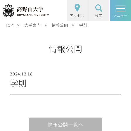
アクセス
検索
高野山大学
メニュー
TOP
大学案内
情報公開
学則
高野山大学の概要
選抜（入試）情報
情報公開
学部・大学院
2024.12.18
図書館・研究
学則
学生生活
社会・地域連携
情報公開一覧へ
受験生の方
在学生の方