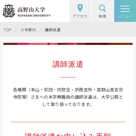
アクセス
検索
高野山大学
メニュー
高野山大学の概要
TOP
大学案内
講師派遣
選抜（入試）情報
講師派遣
学部・大学院
図書館・研究
各機関（本山・宗団・同窓会・宗務支所・高野山真言宗
寺院等）さまへの本学教職員の講師派遣は、大学公務と
学生生活
して取り扱っております。
社会・地域連携
受験生の方
在学生の方