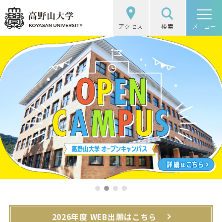
アクセス
検索
高野山大学
メニュー
高野山大学の概要
選抜（入試）情報
学部・大学院
図書館・研究
学生生活
社会・地域連携
1
2
3
4
受験生の方
在学生の方
2026年度 WEB出願はこちら