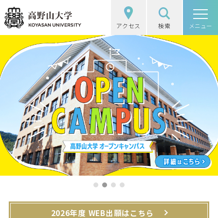
アクセス
検索
高野山大学
メニュー
高野山大学の概要
選抜（入試）情報
学部・大学院
図書館・研究
学生生活
社会・地域連携
1
2
3
4
受験生の方
在学生の方
2026年度 WEB出願はこちら