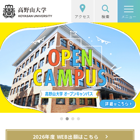
アクセス
検索
高野山大学
メニュー
高野山大学の概要
選抜（入試）情報
学部・大学院
図書館・研究
学生生活
社会・地域連携
1
2
3
4
受験生の方
在学生の方
2026年度 WEB出願はこちら