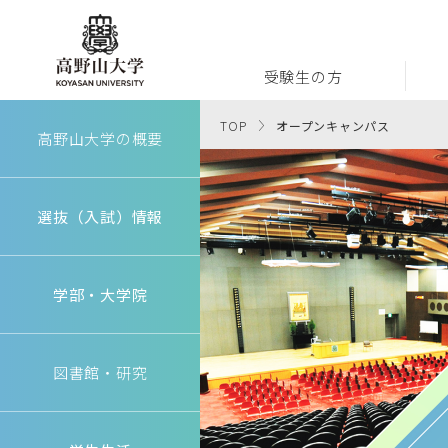
受験生の方
高野山大学
TOP
オープンキャンパス
高野山大学の概要
選抜（入試）情報
学部・大学院
図書館・研究