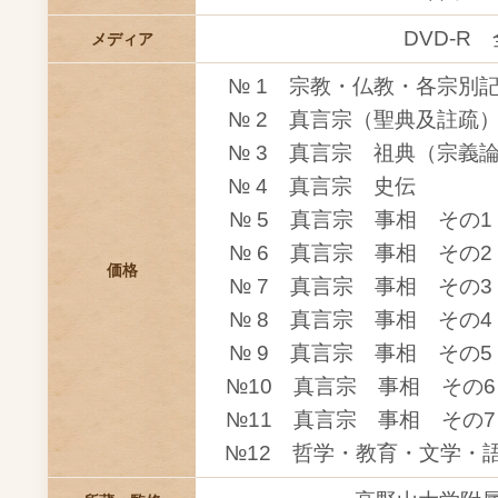
DVD-R
メディア
№ 1 宗教・仏教・各
№ 2 真言宗（聖典及
№ 3 真言宗 祖典（宗義論
№ 4 真言宗 史
№ 5 真言宗 事相 
№ 6 真言宗 事相 
価格
№ 7 真言宗 事相 
№ 8 真言宗 事相 
№ 9 真言宗 事相 
№10 真言宗 事相 
№11 真言宗 事相 
№12 哲学・教育・文学・