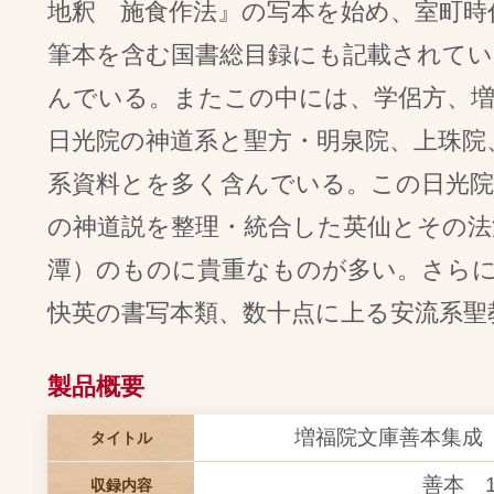
地釈 施食作法』の写本を始め、室町時
筆本を含む国書総目録にも記載されてい
んでいる。またこの中には、学侶方、増
日光院の神道系と聖方・明泉院、上珠院
系資料とを多く含んでいる。この日光院
の神道説を整理・統合した英仙とその法
潭）のものに貴重なものが多い。さらに
快英の書写本類、数十点に上る安流系聖
製品概要
増福院文庫善本集成 D
タイトル
善本 1
収録内容