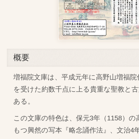
概要
増福院文庫は、平成元年に高野山増福院
を受けた約数千点に上る貴重な聖教と
ある。
この文庫の特色は、保元3年（1158）
もつ興然の写本『略念誦作法』、文治4年