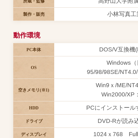
高野山大学附
所蔵・監修
小林写真工
製作・販売
動作環境
DOS/V互換機(
PC本体
Window
OS
95/98/98SE/NT4.0
Win9ｘ/ME/N
空きメモリ(※1)
Win2000/X
PCにインストール
HDD
DVD-Rが読
ドライブ
1024ｘ768 Fullc
ディスプレイ