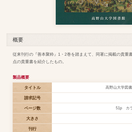
概要
従来刊行の『善本聚粋』1・2巻を踏まえて、同署に掲載の貴重
点の貴重書を紹介したもの。
製品概要
タイトル
高野山大学図
請求記号
ページ数
51p カ
大きさ
刊行