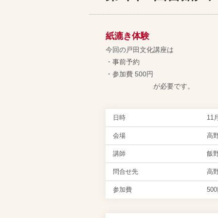
紙漉き体験
今回の戸田文化講座は
・事前予約
・参加費 500円
が必要です。
日時
11
会場
高
講師
飯
問合せ先
高野
参加費
50