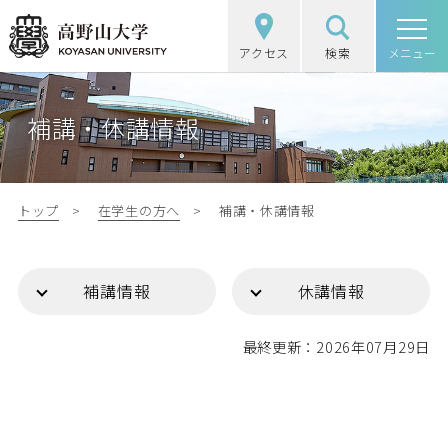
アクセス
検索
高野山大学
メニュー
高野山大学の概要
補講・休講情報
選抜（入試）情報
学部・大学院
トップ
在学生の方へ
補講・休講情報
図書館・研究
補講情報
休講情報
学生生活
最終更新：2026年07月29日
社会・地域連携
受験生の方
在学生の方