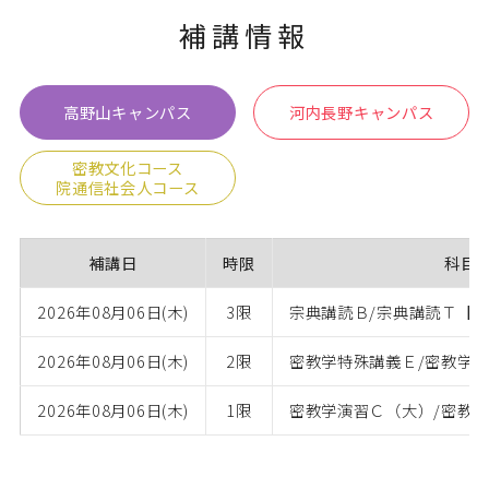
補講情報
卒業生の方
保護者の方
企業・一般の方
WebClass
高野山キャンパス
河内長野キャンパス
密教文化コース
院通信社会人コース
資料請求
WEBパンフレット
補講日
時限
科目
2026年08月06日(木)
3限
宗典講読Ｂ/宗典講読Ｔ【L
2026年08月06日(木)
2限
密教学特殊講義Ｅ/密教学特
ご支援をお考えの方へ
Language
2026年08月06日(木)
1限
密教学演習Ｃ（大）/密教学