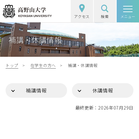
アクセス
検索
高野山大学
メニュー
高野山大学の概要
補講・休講情報
選抜（入試）情報
学部・大学院
トップ
在学生の方へ
補講・休講情報
図書館・研究
補講情報
休講情報
学生生活
最終更新：2026年07月29日
社会・地域連携
受験生の方
在学生の方