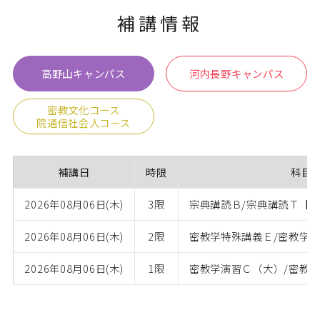
補講情報
卒業生の方
保護者の方
企業・一般の方
WebClass
高野山キャンパス
河内長野キャンパス
密教文化コース
院通信社会人コース
資料請求
WEBパンフレット
補講日
時限
科目
2026年08月06日(木)
3限
宗典講読Ｂ/宗典講読Ｔ【L
2026年08月06日(木)
2限
密教学特殊講義Ｅ/密教学特
ご支援をお考えの方へ
Language
2026年08月06日(木)
1限
密教学演習Ｃ（大）/密教学