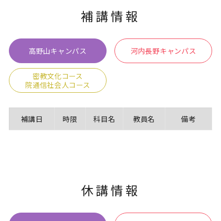
補講情報
卒業生の方
保護者の方
企業・一般の方
WebClass
高野山キャンパス
河内長野キャンパス
密教文化コース
院通信社会人コース
資料請求
WEBパンフレット
補講日
時限
科目名
教員名
備考
ご支援をお考えの方へ
Language
休講情報