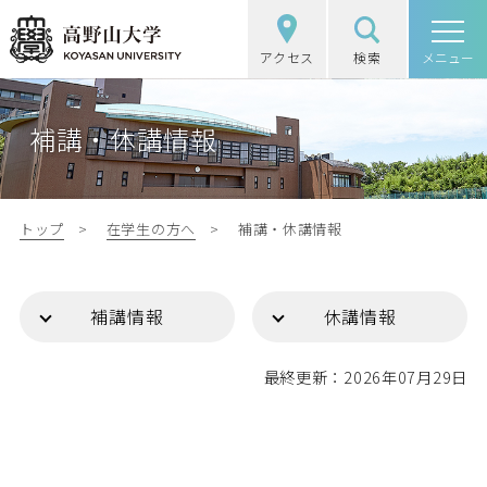
アクセス
検索
高野山大学
メニュー
高野山大学の概要
補講・休講情報
選抜（入試）情報
学部・大学院
トップ
在学生の方へ
補講・休講情報
図書館・研究
補講情報
休講情報
学生生活
最終更新：2026年07月29日
社会・地域連携
受験生の方
在学生の方