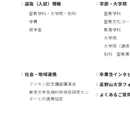
選抜（入試）情報
学部・大学院
密教学科・大学院・別科
密教学科
学費
密教文化コー
奨学金
教育学科
大学院
大学院（通信
別科 密教専
社会・地域連携
卒業生インタ
フジキン記念講座講演会
高野山大学フ
東京大学先端科学技術研究セン
よくあるご質
ターとの連携協定