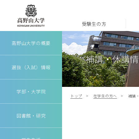
受験生の方
高野山大学
高野山大学の概要
補講・休講情
選抜（入試）情報
学部・大学院
トップ
在学生の方へ
補講
図書館・研究