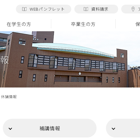
WEBパンフレット
資料請求
在学生の方
卒業生の方
報
・休講情報
補講情報