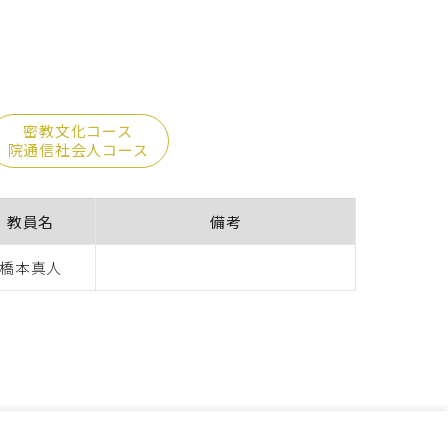
密教文化コース
院通信社会人コース
教員名
備考
橋本真人