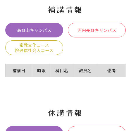
補講情報
卒業生の方
保護者の方
企業・一般の方
WebClass
高野山キャンパス
河内長野キャンパス
密教文化コース
院通信社会人コース
資料請求
WEBパンフレット
補講日
時限
科目名
教員名
備考
ご支援をお考えの方へ
Language
休講情報