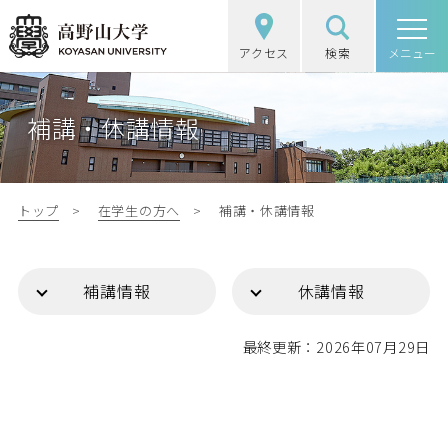
アクセス
検索
高野山大学
メニュー
高野山大学の概要
補講・休講情報
選抜（入試）情報
学部・大学院
トップ
在学生の方へ
補講・休講情報
図書館・研究
補講情報
休講情報
学生生活
最終更新：2026年07月29日
社会・地域連携
受験生の方
在学生の方